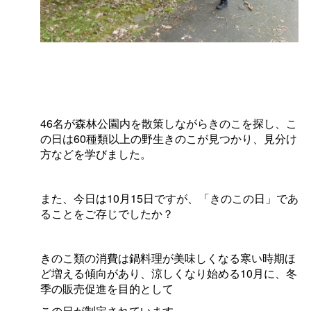
46
名が森林公園内を散策しながらきのこを探し、
こ
の日は
60
種類以上の野生きのこが見つかり、見分け
方などを学びました。
また、今日は
10
月
15
日ですが、「きのこの日」であ
ることをご存じでしたか？
きのこ類の消費は鍋料理が美味しくなる寒い時期ほ
ど増える傾向があり、
涼しくなり始める
10
月に、冬
季の販売促進を目的として
この日が制定されています。