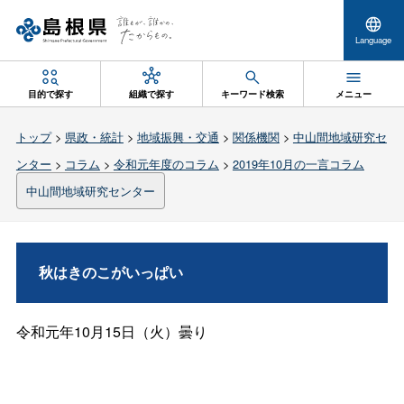
Language
目的で探す
組織で探す
キーワード検索
メニュー
トップ
>
県政・統計
>
地域振興・交通
>
関係機関
>
中山間地域研究セ
ンター
>
コラム
>
令和元年度のコラム
>
2019年10月の一言コラム
中山間地域研究センター
秋はきのこがいっぱい
令和元
年
10
月
15
日（火）曇り