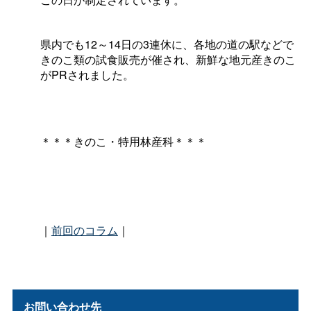
県内でも
12
～
14
日の
3
連休に、各地の道の駅などで
きのこ類の試食販売が催され、
新鮮な地元産きのこ
が
PR
されました。
＊＊＊きのこ・特用林産科＊＊＊
｜
前回のコラム
｜
お問い合わせ先