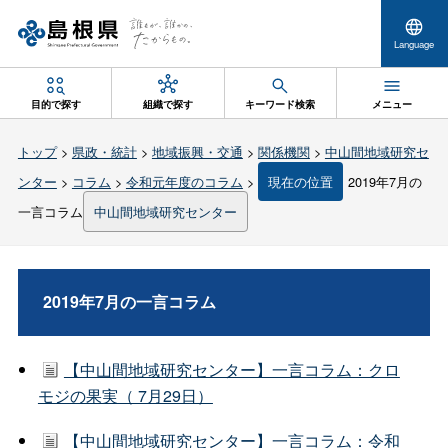
Language
目的で探す
組織で探す
キーワード検索
メニュー
トップ
>
県政・統計
>
地域振興・交通
>
関係機関
>
中山間地域研究セ
ンター
>
コラム
>
令和元年度のコラム
>
現在の位置
2019年7月の
一言コラム
中山間地域研究センター
2019年7月の一言コラム
【中山間地域研究センター】一言コラム：クロ
モジの果実（ 7月29日）
【中山間地域研究センター】一言コラム：令和