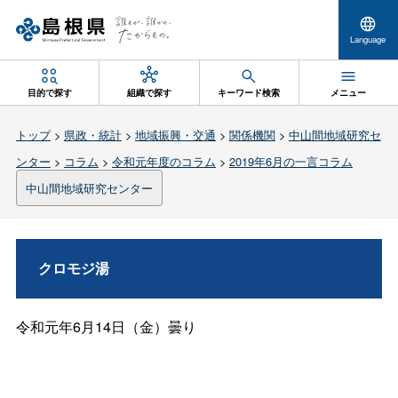
Language
目的で探す
組織で探す
キーワード検索
メニュー
トップ
>
県政・統計
>
地域振興・交通
>
関係機関
>
中山間地域研究セ
ンター
>
コラム
>
令和元年度のコラム
>
2019年6月の一言コラム
中山間地域研究センター
クロモジ湯
令和元年
6
月
14
日（金）曇り