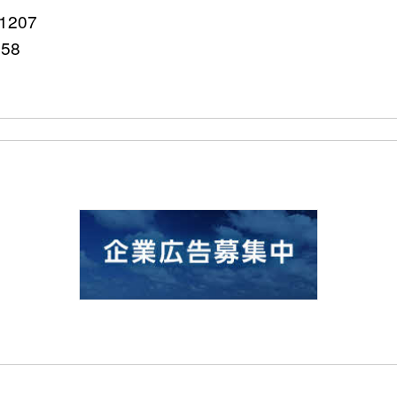
207
758