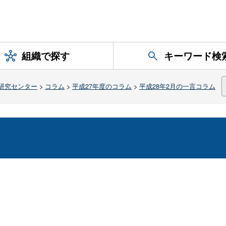
組織で探す
キーワード検
研究センター
>
コラム
>
平成27年度のコラム
>
平成28年2月の一言コラム