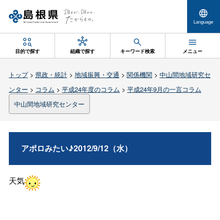
Language
目的で探す
組織で探す
キーワード検索
メニュー
トップ
>
県政・統計
>
地域振興・交通
>
関係機関
>
中山間地域研究セ
ンター
>
コラム
>
平成24年度のコラム
>
平成24年9月の一言コラム
中山間地域研究センター
アポロみたい♪2012/9/12（水）
天気