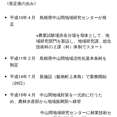
《発足後の歩み》
平成10年４
月
島根県中山間地域研究センターが発
足
※農業試験場赤名分場を母体として、地
域研究部門を新設し、地域研究課、総合
技術科の２課（科）体制でスタート
平成11年２
月
島根県中山間地域活性化基本条例を
制定
平成14年７
月
新施設（飯南町上来島）で業務開始
（29日）
平成15年４
月
中山間地域対策を一元的に行うた
め、農林水産部から地域振興部へ移管
中山間地域研究センターに林業技術セ