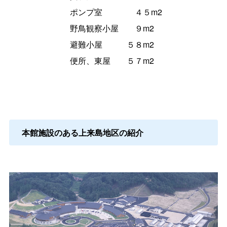
ポンプ
室
４５m2
野鳥観察小
屋
９m2
避難小
屋
５８m2
便所、東
屋
５７m2
本館施設のある上来島地区の紹介