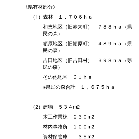
《県有林部分》
（1）森
林
１，７０６ｈａ
和恵地区（旧赤来町
）
７８８ｈａ（県
民の森）
頓原地区（旧頓原町
）
４８９ｈａ（県
民の森）
吉田地区（旧吉田村
）
３９８ｈａ（県
民の森）
その他地
区
３１ｈａ
※県民の森合
計
１，６７５ｈａ
（2）建
物
５３４m2
木工作業
棟
２３０m2
林内事務
所
１００m2
資材保管
庫
３５m2