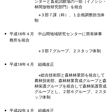
ンターと畜産試験場の一部（イノシシ・
林間放牧研究部門）を統
合
※３部７課（科）、１企画調整担当体
制
平成16年４
月
中山間地域研究センターに県有林事
務所を統
合
※３部７グループ、２スタッフ体制
平成18年４
月
組織改
正
※総合技術部と森林林業部を統合して
農林技術部、森林林業育成グループと森
林保護グループを統合して森林保護育成
グループとし、２部６グループ、２スタ
ッフ体制
平成22年４
月
組織改
正