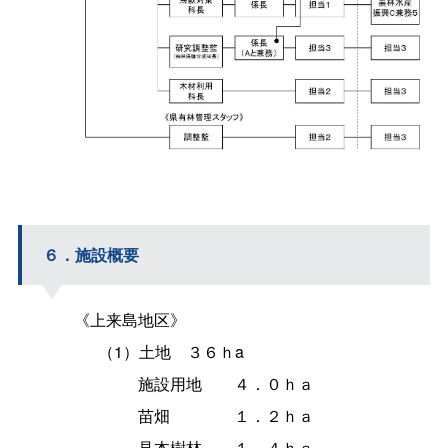
６．施設概要
《上来島地区》
（1）土
地
３６ｈa
施設用
地
４．０ｈａ
苗
畑
１．２ｈａ
見本樹
林
１．４ｈａ