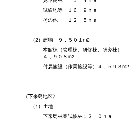
試験地
等
１６．９ｈａ
その
他
１２．５ｈａ
（2）建
物
９，５０１m2
本館棟（管理棟、研修棟、研究棟
）
４，９０８m2
付属施設（作業施設等）４，５９３m2
《下来島地区》
（1）土地
下来島林業試験林１２．０ｈａ