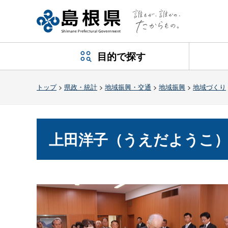
目的で探す
トップ
>
県政・統計
>
地域振興・交通
>
地域振興
>
地域づくり
上田洋子（うえだようこ