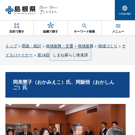
Language
目的で探す
組織で探す
キーワード検索
メニュー
トップ
>
県政・統計
>
地域振興・交通
>
地域振興
>
地域づくり
>
ナ
イスパートナー
>
第14回
しまね暮らし推進課
岡美慧子（おかみえこ）氏、岡賑悟（おかしん
ご）氏