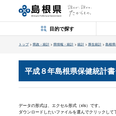
目的で探す
トップ
>
県政・統計
>
県情報・統計
>
統計
>
厚生統計
>
島根県
平成８年島根県保健統計書
データの形式は、エクセル形式（xls）です。
ダウンロードしたいファイルを選んでクリックして