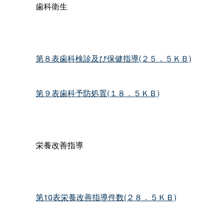
歯科衛生
第８表歯科検診及び保健指導(２５．５ＫＢ)
第９表歯科予防処置(１８．５ＫＢ)
栄養改善指導
第10表栄養改善指導件数(２８．５ＫＢ)