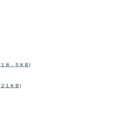
(１８．５ＫＢ)
２１ＫＢ)