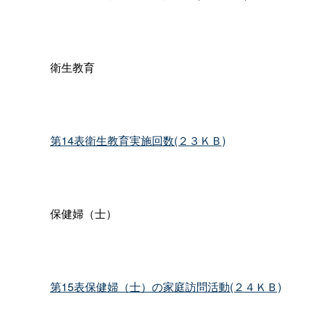
衛生教育
第14表衛生教育実施回数(２３ＫＢ)
保健婦（士）
第15表保健婦（士）の家庭訪問活動(２４ＫＢ)