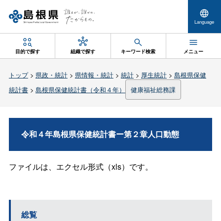
Language
目的で探す
組織で探す
キーワード検索
メニュー
トップ
>
県政・統計
>
県情報・統計
>
統計
>
厚生統計
>
島根県保健
統計書
>
島根県保健統計書（令和４年）
健康福祉総務課
令和４年島根県保健統計書ー第２章人口動態
ファイルは、エクセル形式（xls）です。
総覧