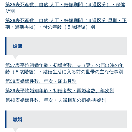
第35表死産数、自然-人工・妊娠期間（４週区分）・保健
所別
第36表死産数、自然-人工・妊娠期間（４週区分-早期・正
期・過期再掲）・母の年齢（５歳階級）別
婚姻
第37表平均初婚年齢・初婚者数、夫（妻）の届出時の年
齢（５歳階級）・結婚生活に入る前の世帯の主な仕事別
第38表婚姻件数、年次・届出月別
第39表平均婚姻年齢・初婚者数・再婚者数、年次別
第40表婚姻件数、年次・夫婦相互の初婚-再婚別
離婚