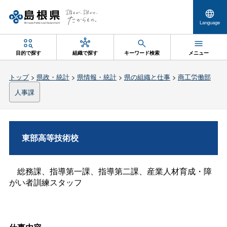
Language
目的で探す
組織で探す
キーワード検索
メニュー
トップ
>
県政・統計
>
県情報・統計
>
県の組織と仕事
>
商工労働部
人事課
東部高等技術校
総務課、指導第一課、指導第二課、産業人材育成・障
がい者訓練スタッフ