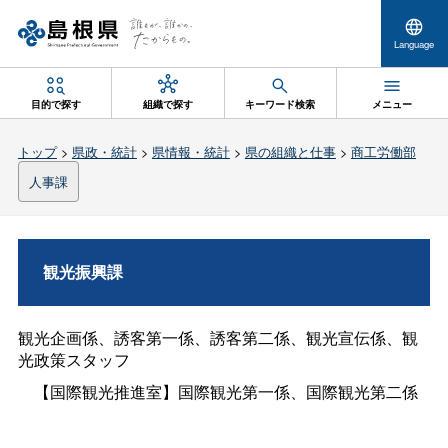
Language
目的で探す
組織で探す
キーワード検索
メニュー
トップ
>
県政・統計
>
県情報・統計
>
県の組織と仕事
>
商工労働部
人事課
観光振興課
観光企画係、誘客第一係、誘客第二係、観光宣伝係、観
光政策スタッフ
【国際観光推進室】国際観光第一係、国際観光第二係