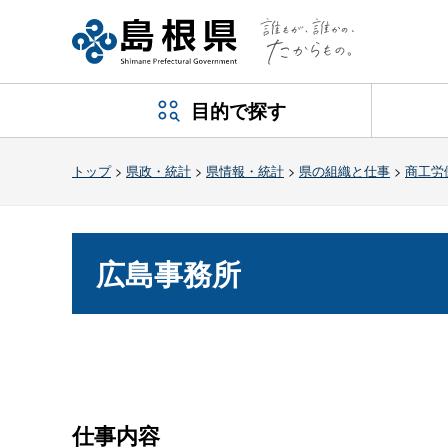
目的で探す
トップ
>
県政・統計
>
県情報・統計
>
県の組織と仕事
>
商工労
広島事務所
仕事内容