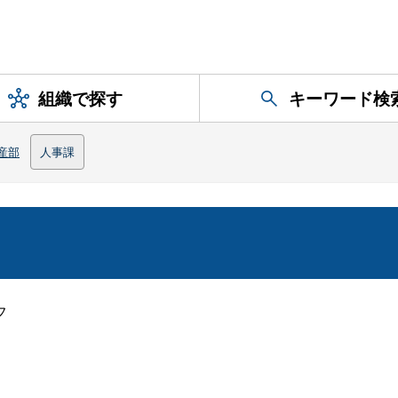
組織で探す
キーワード検
産部
人事課
フ