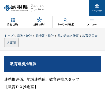
Language
目的で探す
組織で探す
キーワード検索
メニュー
トップ
>
県政・統計
>
県情報・統計
>
県の組織と仕事
>
教育委員会
人事課
教育連携推進課
連携推進係、地域連携係、教育連携スタッフ
【教育ＤＸ推進室】