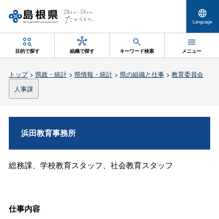
Language
目的で探す
組織で探す
キーワード検索
メニュー
トップ
>
県政・統計
>
県情報・統計
>
県の組織と仕事
>
教育委員会
人事課
浜田教育事務所
総務課、学校教育スタッフ、社会教育スタッフ
仕事内容