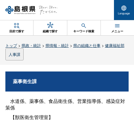
Language
目的で探す
組織で探す
キーワード検索
メニュー
トップ
>
県政・統計
>
県情報・統計
>
県の組織と仕事
>
健康福祉部
人事課
薬事衛生課
水道係、薬事係、食品衛生係、営業指導係、感染症対
策係
【獣医衛生管理室】