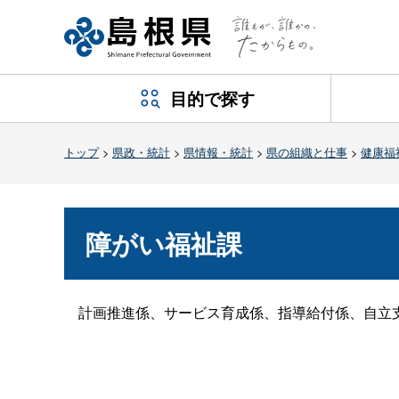
目的で探す
トップ
>
県政・統計
>
県情報・統計
>
県の組織と仕事
>
健康福
障がい福祉課
計画推進係、サービス育成係、指導給付係、自立支