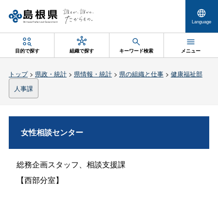
Language
目的で探す
組織で探す
キーワード検索
メニュー
トップ
>
県政・統計
>
県情報・統計
>
県の組織と仕事
>
健康福祉部
人事課
女性相談センター
総務企画スタッフ、相談支援課
【西部分室】