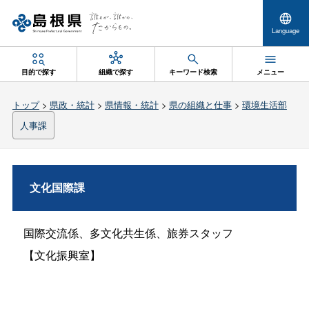
Language
目的で探す
組織で探す
キーワード検索
メニュー
トップ
>
県政・統計
>
県情報・統計
>
県の組織と仕事
>
環境生活部
人事課
文化国際課
国際交流係、多文化共生係、旅券スタッフ
【文化振興室】