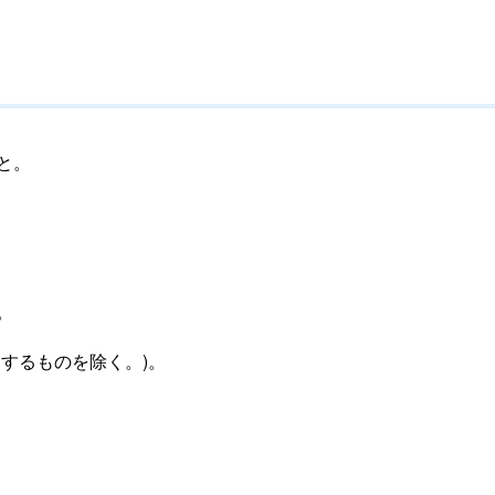
と。
。
するものを除く。)。