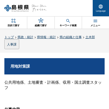
Language
目的で探す
組織で探す
キーワード検索
メニュー
トップ
>
県政・統計
>
県情報・統計
>
県の組織と仕事
>
土木部
人事課
用地対策課
公共用地係、土地審査・計画係、収用・国土調査スタッ
フ