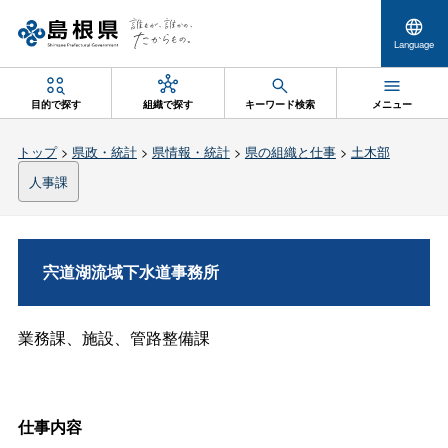
Language
目的で探す
組織で探す
キーワード検索
メニュー
トップ
>
県政・統計
>
県情報・統計
>
県の組織と仕事
>
土木部
人事課
宍道湖流域下水道事務所
業務課、施設、管路整備課
仕事内容