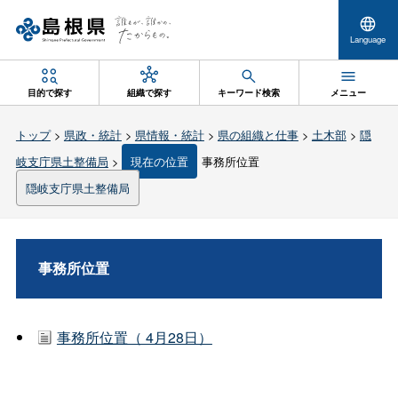
Language
目的で探す
組織で探す
キーワード検索
メニュー
トップ
>
県政・統計
>
県情報・統計
>
県の組織と仕事
>
土木部
>
隠
岐支庁県土整備局
>
現在の位置
事務所位置
隠岐支庁県土整備局
事務所位置
事務所位置（ 4月28日）