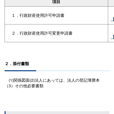
項目
１．行政財産使用許可申請書
【
２．行政財産使用許可変更申請書
【
２．添付書類
(1)
関係図面
(2)
法人にあっては、法人の登記簿謄本
（3）その他必要書類