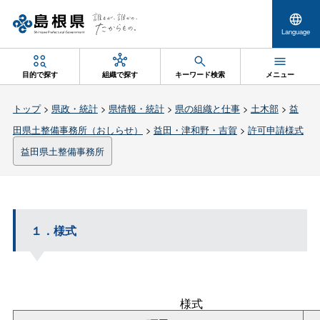
Language
目的で探す
組織で探す
キーワード検索
メニュー
トップ
>
県政・統計
>
県情報・統計
>
県の組織と仕事
>
土木部
>
益
田県土整備事務所（おしらせ）
>
益田・津和野・吉賀
>
許可申請様式
益田県土整備事務所
１．様式
様式