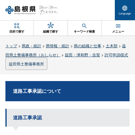
Language
目的で探す
組織で探す
キーワード検索
メニュー
トップ
>
県政・統計
>
県情報・統計
>
県の組織と仕事
>
土木部
>
益
田県土整備事務所（おしらせ）
>
益田・津和野・吉賀
>
許可申請様式
益田県土整備事務所
道路工事承認について
道路工事承認