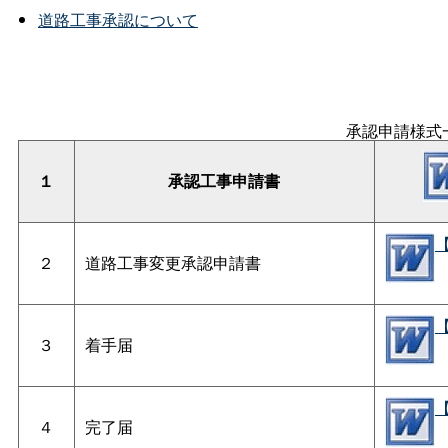
道路工事承認について
承認申請様式
１
承認工事申請書
【
２
道路工事変更承認申請書
【
３
着手届
【
４
完了届