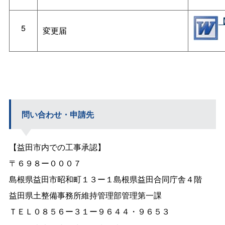
【
5
変更届
問い合わせ・申請先
【益田市内での工事承認】
〒６９８ー０００７
島根県益田市昭和町１３ー１島根県益田合同庁舎４階
益田県土整備事務所維持管理部管理第一課
ＴＥＬ０８５６ー３１ー９６４４・９６５３