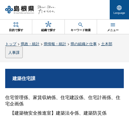
Language
目的で探す
組織で探す
キーワード検索
メニュー
トップ
>
県政・統計
>
県情報・統計
>
県の組織と仕事
>
土木部
人事課
建築住宅課
住宅管理係、家賃収納係、住宅建設係、住宅計画係、住
宅企画係
【建築物安全推進室】建築法令係、建築防災係