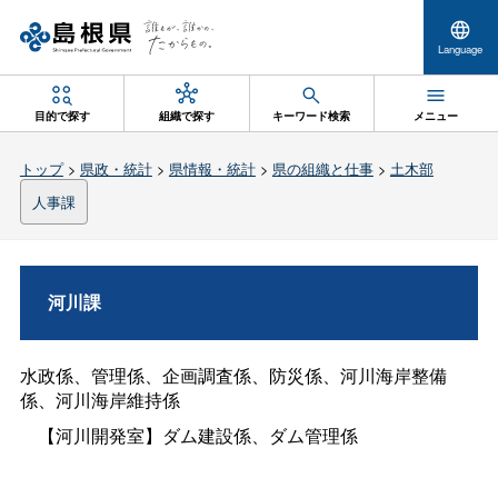
Language
目的で探す
組織で探す
キーワード検索
メニュー
トップ
>
県政・統計
>
県情報・統計
>
県の組織と仕事
>
土木部
人事課
河川課
水政係、管理係、企画調査係、防災係、河川海岸整備
係、河川海岸維持係
【河川開発室】ダム建設係、ダム管理係