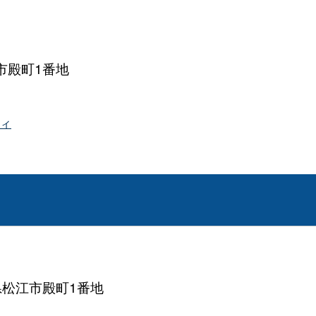
市殿町1番地
4
ィ
根県松江市殿町1番地