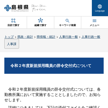
Language
目的で探す
組織で探す
キーワード検索
メニュー
トップ
>
県政・統計
>
県情報・統計
>
人事行政一般
>
人事行政一般
人事課
令和２年度新規採用職員の辞令交付式について
令和２年度新規採用職員の辞令交付式については、各
勤務所属において実施することとしましたので、お知ら
せします。
詳細につきましては、下記の添付ファイルをご確認く