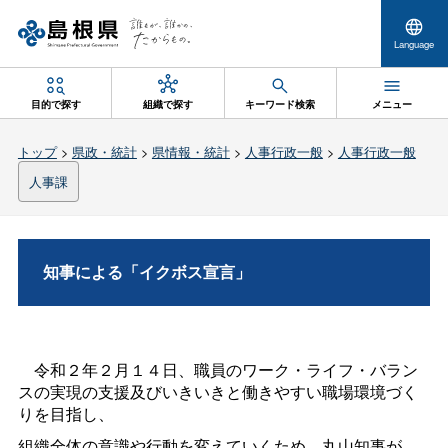
Language
目的で探す
組織で探す
キーワード検索
メニュー
トップ
>
県政・統計
>
県情報・統計
>
人事行政一般
>
人事行政一般
人事課
知事による「イクボス宣言」
令和２年２月１４日、職員のワーク・ライフ・バラン
スの実現の支援及びいきいきと働きやすい職場環境づく
りを目指し、
組織全体の意識や行動を変えていくため、丸山知事が