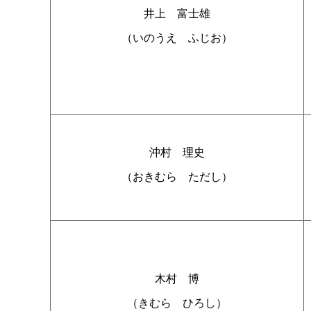
井
上
富士雄
（いのう
え
ふじお）
沖
村
理史
（おきむ
ら
ただし）
木
村
博
（きむ
ら
ひろし）