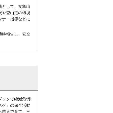
員として、女亀山
視や登山道の環境
マナー指導などに
適時報告し、安全
ックで絶滅危惧I
スゲ」の保全活動
ら苗まで育て、三