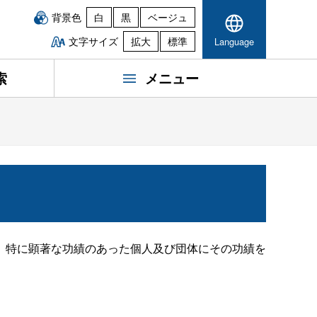
背景色
白
黒
ベージュ
文字サイズ
拡大
標準
Language
索
メニュー
、特に顕著な功績のあった個人及び団体にその功績を