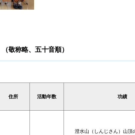
。（敬称略、五十音順）
住所
活動年数
功績
澄水山（しんじさん）山頂