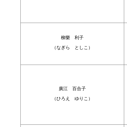
柳
樂
利子
（なぎ
ら
としこ）
廣
江
百合子
（ひろ
え
ゆりこ）