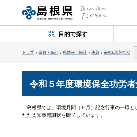
目的で探す
トップ
>
県政・統計
>
県情報・統計
>
表彰
>
表彰(環境生活)
令和５年度環境保全功労者
島根県では、環境月間（６月）記念行事の一環とし
たたえ知事感謝状を贈呈しています。