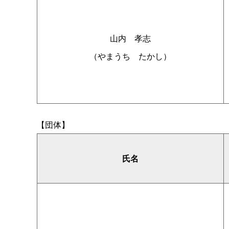
山
内
孝志
（やまう
ち
たかし）
【団体】
氏名