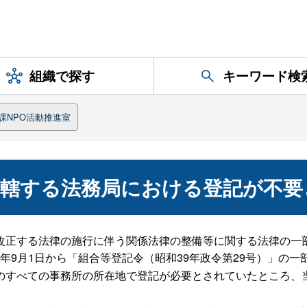
組織で探す
キーワード検
課NPO活動推進室
管轄する法務局における登記が不要
改正する法律の施行に伴う関係法律の整備等に関する法律の一
和4年9月1日から「組合等登記令（昭和39年政令第29号）」の
のすべての事務所の所在地で登記が必要とされていたところ、