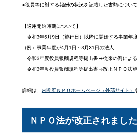
●役員等に対する報酬の状況を記載した書類につい
【適用開始時期について】
令和3年6月9日（施行日）以降に開始する事業年
（例）事業年度が4月1日～3月31日の法人
令和2年度役員報酬規程等提出書→従来の例によ
令和3年度役員報酬規程等提出書→改正ＮＰＯ法施
詳細は、
内閣府ＮＰＯホームページ（外部サイト）
ＮＰＯ法が改正されました