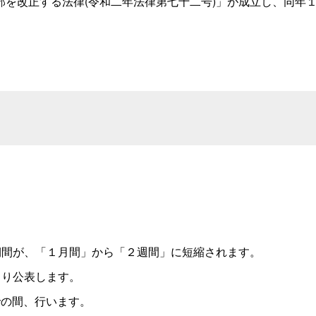
を改正する法律(令和二年法律第七十二号)」が成立し、同年
。
期間が、「１月間」から「２週間」に短縮されます。
より公表します。
での間、行います。