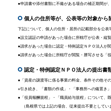
●申請書や添付書類に不備がある場合の補正期間が
個人の住所等が、公表等の対象から
下記について、個人の住所・居所の記載部分を公表
●設立認証の申請があった場合に所轄庁が公表・縦
●請求があった場合に認定・特例認定ＮＰＯ法人が
●請求があった場合に所轄庁が閲覧・謄写させる「
認定・特例認定ＮＰＯ法人の提出書
●「資産の譲渡等に係る事業の料金、条件その他そ
※引き続き、「書類の作成」・「事務所への備置き
●「役員報酬規程」・「職員給与規程」について、
（島根県では上記の場合、従来提出不要としてい