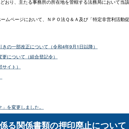
前どおり、主たる事務所の所在地を管轄する法務局において当
ホームページにおいて、ＮＰＯ法Ｑ＆Ａ及び「特定非営利活動促
きの一部改正について（令和4年9月1日以降）
変更について（組合登記令）
部サイト）
）
ク」を変更しました。
係る関係書類の押印廃止について