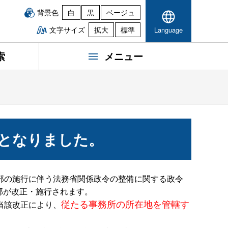
背景色
白
黒
ベージュ
文字サイズ
拡大
標準
Language
索
メニュー
となりました。
部の施行に伴う法務省関係政令の整備に関する政令
一部が改正・施行されます。
従たる事務所の所在地を管轄す
当該改正により、