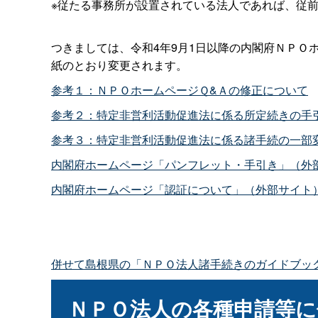
※従たる事務所が設置されている法人であれば、従
つきましては、令和4年9月1日以降の内閣府ＮＰＯ
紙のとおり変更されます。
参考１：ＮＰＯホームページＱ&Ａの修正について
参考２：特定非営利活動促進法に係る所定続きの手引
参考３：特定非営利活動促進法に係る諸手続の一部
内閣府ホームページ「パンフレット・手引き」（外
内閣府ホームページ「認証について」（外部サイト
併せて島根県の「ＮＰＯ法人諸手続きのガイドブッ
ＮＰＯ法人の各種申請等に