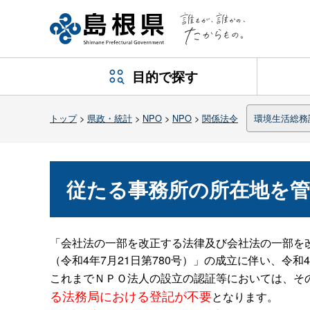
目的で探す
トップ
>
県政・統計
>
NPO
>
NPO
>
関係法令
環境生活総務
従たる事務所の所在地を
「会社法の一部を改正する法律及び会社法の一部を
（令和4年7月21日第780号）」の成立に伴い、令
これまでＮＰＯ法人の設立の認証等においては、そ
る法務局における登記が不要
となります。