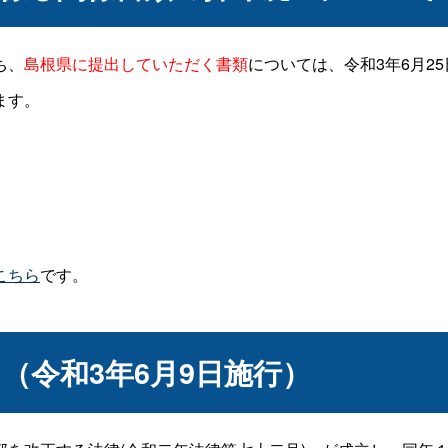
ち、
は、令和3年6月2
島根県に提出していただく書類
について
ます。
こちら
です。
（令和3年6月9日施行）