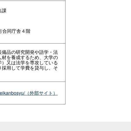
集課
地方合同庁舎４階
装備品の研究開発や語学・法
人材を養成するため、大学の
学）又は法学を専攻している
り採用して学費を貸与し、そ
。
sdf/jieikanbosyu/（外部サイト）