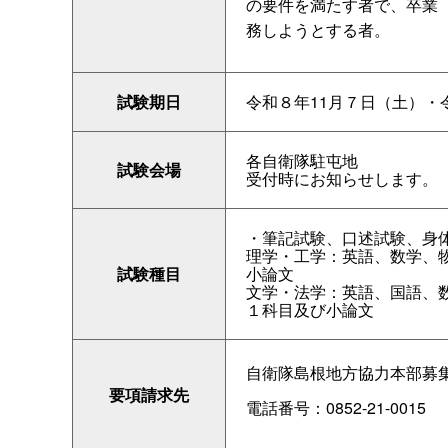
の要件を満たす者で、卒業
務しようとする者。
試験期日
令和８年11月７日（土）・
各自衛隊駐屯地
試験会場
受付時にお知らせします。
・筆記試験、口述試験、身
理学・工学：英語、数学、
試験種目
小論文
文学・法学：英語、国語、
１科目及び小論文
自衛隊島根地方協力本部募
要項請求先
電話番号：0852-21-0015