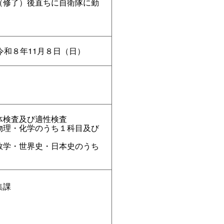
（修了）後直ちに自衛隊に勤
令和８年11月８日（日）
体検査及び適性検査
物理・化学のうち１科目及び
数学・世界史・日本史のうち
集課