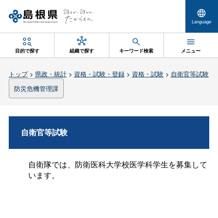
Language
目的で探す
組織で探す
キーワード検索
メニュー
トップ
>
県政・統計
>
資格・試験・登録
>
資格・試験
>
自衛官等試験
防災危機管理課
自衛官等試験
自衛隊では、防衛医科大学校医学科学生を募集して
います。