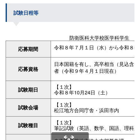
試験日程等
防衛医科大学校医学科学生
令和８年７月１日（水）から令和８年
応募期間
日本国籍を有し、高卒相当（見込含）1
応募資格
者（令和９年４月１日現在）
【１次】
試験期日
令和８年10月24日（土）
【１次】
試験会場
松江地方合同庁舎・浜田市内
【１次】
試験種目
筆記試験（英語、数学、国語、理科及