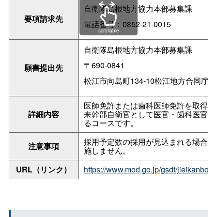
自衛隊島根地方協力本部募集課
要項請求先
電話番号：0852-21-0015
scrollable
自衛隊島根地方協力本部募集課
〒690-0841
願書提出先
松江市向島町134-10松江地方合同庁
医師免許または歯科医師免許を取得し
詳細内容
来幹部自衛官として医官・歯科医官と
るコースです。
採用予定数の採用が見込まれる場合は
注意事項
施しません。
URL（リンク）
https://www.mod.go.jp/gsdf/jieik