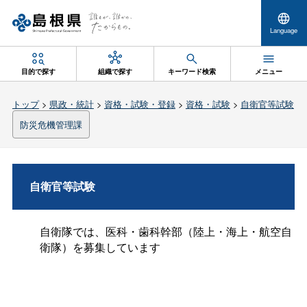
Language
目的で探す
組織で探す
キーワード検索
メニュー
トップ
>
県政・統計
>
資格・試験・登録
>
資格・試験
>
自衛官等試験
防災危機管理課
自衛官等試験
自衛隊では、医科・歯科幹部（陸上・海上・航空自
衛隊）を募集しています