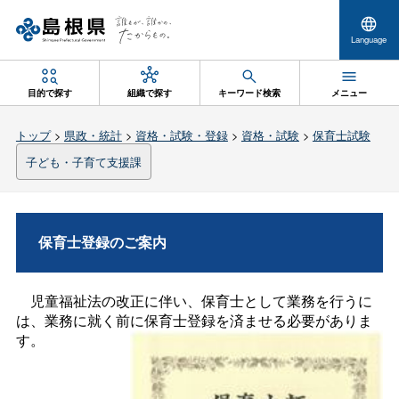
Language
目的で探す
組織で探す
キーワード検索
メニュー
トップ
>
県政・統計
>
資格・試験・登録
>
資格・試験
>
保育士試験
子ども・子育て支援課
保育士登録のご案内
児童福祉法の改正に伴い、保育士として業務を行うに
は、業務に就く前に保育士登録を済ませる必要がありま
す。