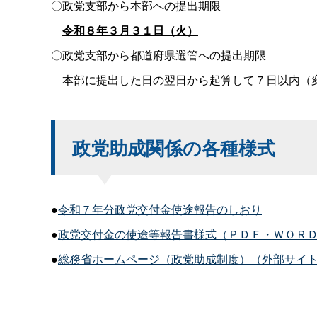
〇政党支部から本部への提出期限
令和８年３月３１日（火）
〇政党支部から都道府県選管への提出期限
本部に提出した日の翌日から起算して７日以内（
政党助成関係の各種様式
●
令和７年分政党交付金使途報告のしおり
●
政党交付金の使途等報告書様式（ＰＤＦ・ＷＯＲ
●
総務省ホームページ（政党助成制度）（外部サイ