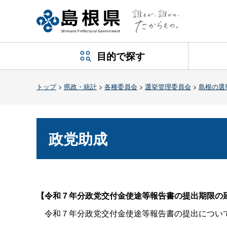
目的で探す
トップ
>
県政・統計
>
各種委員会
>
選挙管理委員会
>
島根の選
政党助成
【令和７年分政党交付金使途等報告書の提出期限の
令和７年分政党交付金使途等報告書の提出について