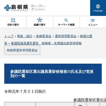
Language
目的で探す
組織で探す
キーワード検索
メニュー
トップ
>
県政・統計
>
各種委員会
>
選挙管理委員会
>
島根の選
挙
>
参議院議員通常選挙 候補者・名簿届出政党等情報
島根県選挙管理委員会
参議院選挙区選出議員選挙候補者の氏名及び党派
別の一覧
令和元年７月２１日執行
参議院選挙区選出