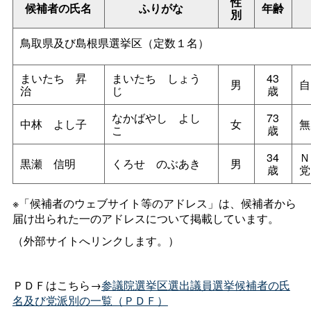
性
候補者の氏名
ふりがな
年齢
別
鳥取県及び島根県選挙区（定数１名）
まいた
ち
昇
まいた
ち
しょう
43
男
自
治
じ
歳
なかばや
し
よし
73
中
林
よし子
女
無
こ
歳
34
Ｎ
黒
瀬
信明
くろ
せ
のぶあき
男
歳
党
※「候補者のウェブサイト等のアドレス」は、候補者から
届け出られた一のアドレスについて掲載しています。
（外部サイトへリンクします。）
ＰＤＦはこちら→
参議院選挙区選出議員選挙候補者の氏
名及び党派別の一覧（ＰＤＦ）