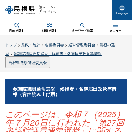
Language
目的で探す
組織で探す
キーワード検索
メニュー
トップ
>
県政・統計
>
各種委員会
>
選挙管理委員会
>
島根の選
挙
>
参議院議員通常選挙 候補者・名簿届出政党等情報
島根県選挙管理委員会
参議院議員通常選
挙
候補者・名簿届出政党等情
報（音声読み上げ用）
このページは、令和７（2025）
年７月20日に行われた「第27回
参議院議員通常選挙」に関する