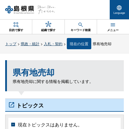
Language
目的で探す
組織で探す
キーワード検索
メニュー
トップ
>
県政・統計
>
入札・契約
>
現在の位置
県有地売却
県有地売却
県有地売却に関する情報を掲載しています。
トピックス
現在トピックスはありません。