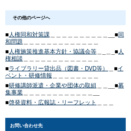
その他のページへ
■
人権同和対策課
＿＿＿＿＿＿＿＿＿＿__■
同
和問題
＿＿＿＿＿＿＿＿＿＿＿＿＿
■
人権施策推進基本方針・協議会等
＿_＿_■
人
権相談
＿＿＿＿＿＿＿＿＿＿＿＿＿
■
ライブラリー貸出品（図書・DVD等）
＿■
イ
ベント・研修情報
＿＿＿＿＿＿＿＿
■
研修講師派遣・企業や団体の取組
＿＿__■
募
集事業
＿＿＿＿＿＿＿＿＿＿＿＿__
■
啓発資料・広報誌・リーフレット
＿＿＿
お問い合わせ先