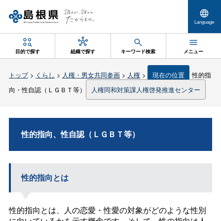
Language
目的で探す
組織で探す
キーワード検索
メニュー
トップ
>
くらし
>
人権・男女共同参画
>
人権
>
現在の位置
性的指
向・性自認（ＬＧＢＴ等）
人権同和対策課人権啓発推進センター
性的指向、性自認（ＬＧＢＴ等）
性的指向とは
性的指向とは、人の恋愛・性愛の対象がどのような性別
に向いているかを示す概念です。そして、性の指向は人