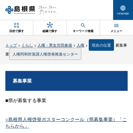
Language
目的で探す
組織で探す
キーワード検索
メニュー
トップ
>
くらし
>
人権・男女共同参画
>
人権
>
現在の位置
募集事
業
人権同和対策課人権啓発推進センター
募集事業
■県が募集する事業
○島根県人権啓発ポスターコンクール（県募集事業）「こ
ちらから」