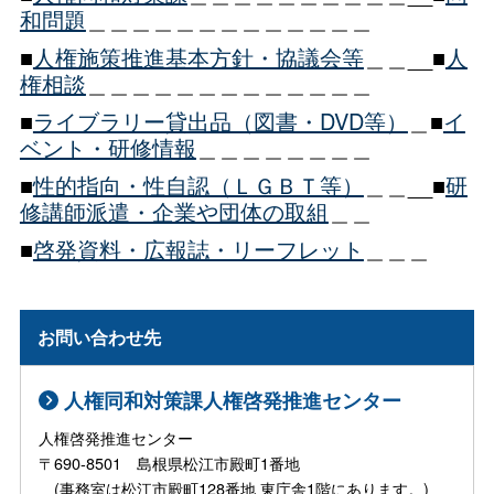
和問題
＿＿＿＿＿＿＿＿＿＿＿＿＿
■
人権施策推進基本方針・協議会等
＿＿__■
人
権相談
＿＿＿＿＿＿＿＿＿＿＿＿＿
■
ライブラリー貸出品（図書・DVD等）
＿■
イ
ベント・研修情報
＿＿＿＿＿＿＿＿
■
性的指向・性自認（ＬＧＢＴ等）
＿＿__■
研
修講師派遣・企業や団体の取組
＿＿
■
啓発資料・広報誌・リーフレット
＿＿＿
お問い合わせ先
人権同和対策課人権啓発推進センター
人権啓発推進センター
〒690-8501 島根県松江市殿町1番地
(事務室は松江市殿町128番地 東庁舎1階にあります。)