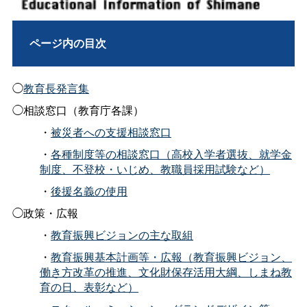
ページ内の目次
◯
教育長発言集
◯相談窓口（教育庁各課）
・
被災者への支援相談窓口
・
各種制度等の相談窓口（高校入学者選抜、就学金
制度、不登校・いじめ、教職員採用試験など）
・
後援名義の使用
◯政策・広報
・
教育振興ビジョンの主な取組
・
教育振興基本計画等・広報（教育振興ビジョン、
働き方改革の推進、文化財保存活用大綱、しまね教
育の日、表彰など）