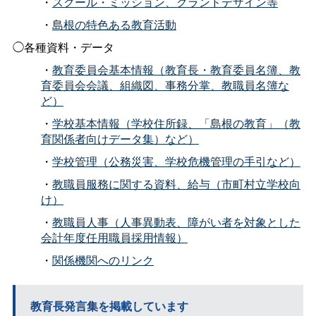
・
スクール・ミッション、グランドデザイン等
・
島根の特色ある教育活動
◯各種資料・データ
・
教育委員会基本情報（教育長・教育委員名簿、教
育委員会会議、組織図、事務分掌、教職員名簿な
ど）
・
学校基本情報（学校住所録、「島根の教育」（教
育関係者向けデータ集）など）
・
学校管理（公務災害、学校危機管理の手引など）
・
教職員服務に関する資料、給与（市町村立学校向
け）
・
教職員人事（人事異動表、障がい者を対象とした
会計年度任用職員採用情報）
・
関係機関へのリンク
教育長発言集を掲載しています