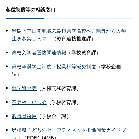
各種制度等の相談窓口
離島・中山間地域の島根県立高校へ。県外から入学
生を募集します！
（教育連携推進課）
高校入学者選抜関連情報
（学校教育課）
高校等奨学金制度・授業料等減免制度
（学校企画
課）
就学資金等
（人権同和教育課）
不登校・いじめ
（学校教育課）
教職員採用
（学校企画課）
島根県子どものセーフティネット推進施策ガイドブ
ック
（PDF2.14MB）