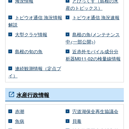
海況情報
とびっくす（島根の水
産のトピックス）
トビウオ通信 漁況情報
トビウオ通信 漁況速報
解説
大型クラゲ情報
島根の魚(メンテナンス
中<一部公開>)
島根の旬の魚
近赤外モバイル成分分
析器M011-02の検量線情報
連続観測情報（定点ブ
イ）
水産行政情報
赤潮
宍道湖保全再生協議会
魚病
貝毒