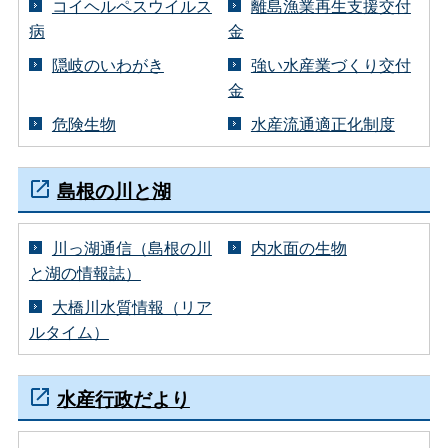
コイヘルペスウイルス
離島漁業再生支援交付
病
金
隠岐のいわがき
強い水産業づくり交付
金
危険生物
水産流通適正化制度
島根の川と湖
川っ湖通信（島根の川
内水面の生物
と湖の情報誌）
大橋川水質情報（リア
ルタイム）
水産行政だより