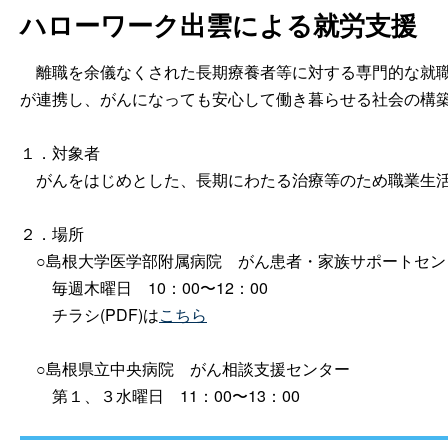
ハローワーク出雲による就労支援
離職を余儀なくされた長期療養者等に対する専門的な就職
が連携し、がんになっても安心して働き暮らせる社会の構
１．対象者
がんをはじめとした、長期にわたる治療等のため職業生活
２．場所
○島根大学医学部附属病
院
がん患者・家族サポートセン
毎週木曜
日
10：00〜12：00
チラシ(PDF)は
こちら
○島根県立中央病
院
がん相談支援センター
第１、３水曜
日
11：00〜13：00