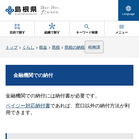
Language
目的で探す
組織で探す
キーワード検索
メニュー
トップ
>
くらし
>
税金
>
県税
>
県税の納税
税務課
金融機関での納付
金融機関での納付には納付書が必要です。
ペイジー対応納付書
であれば、窓口以外の納付方法が利
用できます。