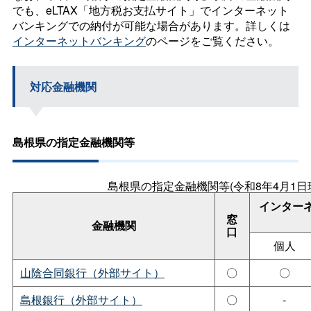
でも、eLTAX「地方税お支払サイト」でインターネット
バンキングでの納付が可能な場合があります。詳しくは
インターネットバンキング
のページをご覧ください。
対応金融機関
島根県の指定金融機関等
島根県の指定金融機関等(令和8年4月1日
インター
窓
金融機関
口
個人
山陰合同銀行（外部サイト）
〇
〇
島根銀行（外部サイト）
〇
-