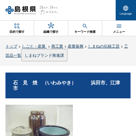
Language
目的で探す
組織で探す
キーワード検索
メニュー
トップ
>
しごと・産業
>
商工業
>
産業振興
>
しまねの伝統工芸
>
工
芸品一覧
しまねブランド推進課
石見焼
（いわみやき
）
浜田市、江津
市