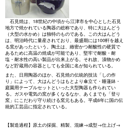
石見焼は、18世紀の中頃から江津市を中心とした石見
地方で焼かれている陶器の総称であり、特に大はんどう
（大型の水かめ）は独特のものである。この大はんどう
は、明治時代に量産されており、最盛期には100軒を越え
る窯があったという。陶土は、緻密かつ耐酸性の硬質で
あるために高温の焼成が可能であり、堅牢で耐酸・耐
塩・耐水性の高い製品が出来上がる。それ故、漬物かめ
など貯蔵用の容器としても全国に名が知られている。
また、日用陶器のほか、石見焼の伝統的技法「しの作
り」によって、大はんどうはもとより傘立て・睡蓮鉢・
庭園用テーブルセットといった大型陶器も作られてい
る。ガスや電気の窯が多くなるなか、あくまでも「登り
窯」にこだわり守り続ける窯元もある。平成6年に国の伝
統的工芸品に指定されている。
【製造過程】原土の採掘、精製、混練→成型→仕上げ→