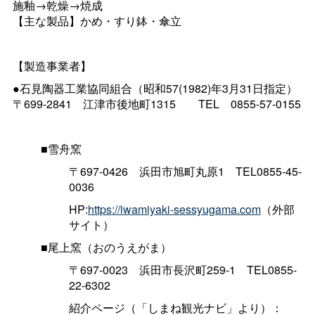
施釉→乾燥→焼成
【主な製品】かめ・すり鉢・傘立
【製造事業者】
●石見陶器工業協同組合（昭和57(1982)年3月31日指定）
〒699-284
1
江津市後地町131
5
TE
L
0855-57-0155
■雪舟窯
〒697-042
6
浜田市旭町丸原
1
TEL0855-45-
0036
HP:
https://iwamiyaki-sessyugama.com
（外部
サイト）
■尾上窯（おのうえがま）
〒697-002
3
浜田市長沢町259-
1
TEL0855-
22-6302
紹介ページ（「しまね観光ナビ」より）：