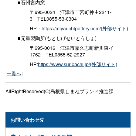
■石州宮内窯
〒695-002
4
江津市二宮町神主2211-
3
TEL0855-53-0304
HP：
https://miyauchipottery.com/
(外部サイト)
■元重製陶所(もとしげせいとうしょ)
〒695-001
6
江津市嘉久志町新川東イ
176
2
TEL0855-52-2927
HP:
https://www.suribachi.jp/
(外部サイト)
[一覧へ]
AllRightReserved(C)島根県しまねブランド推進課
お問い合わせ先