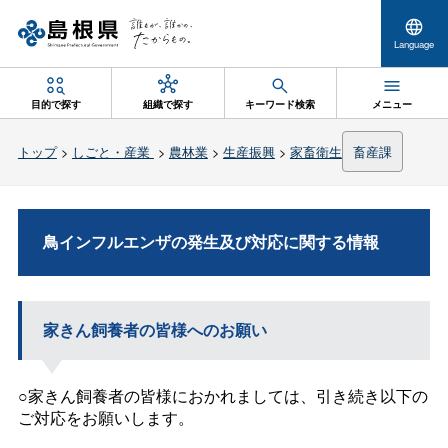
Language
目的で探す
組織で探す
キーワード検索
メニュー
トップ
>
しごと・産業
>
農林業
>
生産振興
>
家畜衛生
畜産課
鳥インフルエンザの発生及び対応に関する情報
家きん飼養者の皆様へのお願い
○家きん飼養者の皆様におかれましては、引き続き以下の
ご対応をお願いします。