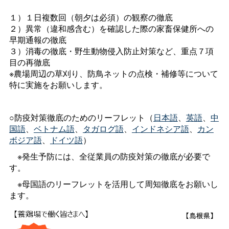
１）１日複数回（朝夕は必須）の観察の徹底
２）異常（違和感含む）を確認した際の家畜保健所への
早期通報の徹底
３）消毒の徹底・野生動物侵入防止対策など、重点７項
目の再徹底
※農場周辺の草刈り、防鳥ネットの点検・補修等について
特に実施をお願いします。
○防疫対策徹底のためのリーフレット（
日本語
、
英語
、
中
国語
、
ベトナム語
、
タガログ語
、
インドネシア語
、
カン
ボジア語
、
ドイツ語
）
※発生予防には、全従業員の防疫対策の徹底が必要で
す。
※母国語のリーフレットを活用して周知徹底をお願いし
ます。