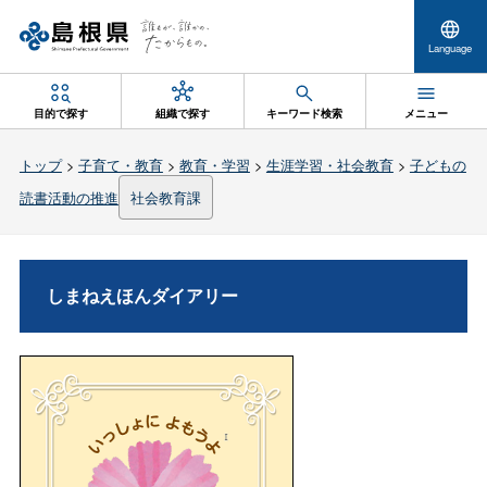
Language
目的で探す
組織で探す
キーワード検索
メニュー
トップ
>
子育て・教育
>
教育・学習
>
生涯学習・社会教育
>
子どもの
読書活動の推進
社会教育課
しまねえほんダイアリー